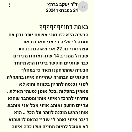
ד"ר יעקב ברמץ
ד"ר יעקב ברמץ
24 בפברואר 2024
באמת דחוףףףףףףף
הבעיה היא כזו ואני אשמח יותר נכון אם 
תענה לי עליה כי אני מאבדת את 
עצמי:אני בת 22 אני מאוהבת בבחור 
שגדול ממני ב 14 שנה ואנחנו מכירים 
כבר שנתיים והקשר בינינו הוא מיוחד 
הבעיה שהתרחקנו מאד כי במהלך 
השנתיים הבחורה שהייתה איתו בהתחלה 
לפני נכנסה להריון בכוונה והוא לא 
מאמין בהפלות .בכל אופן נסעתי מאילת . 
וחזרתי למרכז ראיתי אותו ומסתבר שהוא 
עדיים חושק ואוהב אותי אבל אני אוהבת 
אותו ממש מוכנה לוותר על הכל .. הוא 
דיבר איתי ואמר לי שדיי נמאס לו שהוא 
לא מסוגל לחיות תחיים שלו ככה איתה 