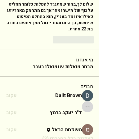
שלום לך,בחור שמתנגד להפלות כלומר מחליט 
על גוף של מישהו אחר אך גם מתחמק מאחריותו 
כאילו אינו צד בעניין, הוא בהחלט הטיפוס 
שיחשוק בך היום ומחר ייגעל ממך ויחפש בחורה 
בת 22 אחרת. 
Reply
Like
מי אנחנו
מבחר שאלות שנשאלו בעבר
חברים
Dalit Brown
עקוב
ד"ר יעקב ברמץ
ד"ר יעקב ברמץ
עקוב
משפחת הראל
עקוב
לצפייה בכל החברים (3)