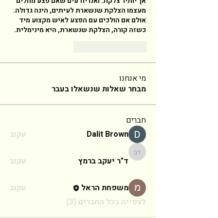
אך יותיר צלקת. ואנו יודעים שאם פצע מחלים 
מעצמו הצלקת שנשארת לעיתים, הינה גדולה. 
אולם אם הולכים עם הפצע לאיש מקצוע מיד 
כשזה קורה, הצלקת שנשארת, היא מינימלית. 
Yanıtla
Beğen
מי אנחנו
מבחר שאלות שנשאלו בעבר
חברים
Dalit Brown
עקוב
ד"ר יעקב ברמץ
ד"ר יעקב ברמץ
עקוב
משפחת הראל
עקוב
לצפייה בכל החברים (3)