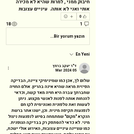
חיבוק ממני , למרות שהיא לא מכירה 
אותי ואני לא אותה.  עיניים עצובות 
0
18
1
Bir yorum yazın...
En Yeni
ד"ר יעקב ברמץ
05 Mar 2024
שלום לך, אכן כמו שמינימיקי ציינה, הבדיקה 
הפיזית מראה שהיא אינה בהריון. אולם החויה 
שחברתך עברה היא חויה מאד קשה, וכדאי 
להנחות אותה לפנות לאנשי מקצוע. ניתן 
לעשות זאת טלפונית ואנונימית לקו חם 
לנפגעות תקיפה מינית. וכן, ישנו אתר ברשת 
הנקרא "מקום" שמתמחה בסיוע לנפגעות ניצול 
מיני. לא כדאי להסתפק רק בבדיקה הגופנית. 
כמו שציינה עיניים עצובות, האירוע אולי ישכח, 