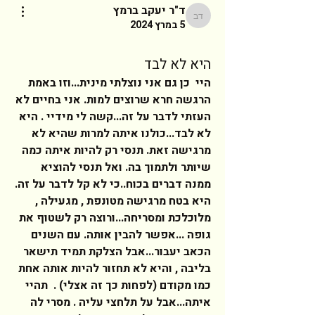
ד"ר יעקב ברמץ
ד"ר יעקב ברמץ
5 במרץ 2024
היא לא לבד
היי  כן גם אני נוצלתי מינית...וזו באמת 
הרגשה חרא שרוצים למות. אני בחיים לא 
העזתי לדבר על זה...קשה לי מידיי . היא 
לא לבד...כולנו איתה למרות שהיא לא 
מרגישה זאת. תנסי רק להיות איתה כמה 
שיותר ולתמוך בה. ואל תנסי להוציא 
ממנה דברים בכוח..כי לא קל לדבר על זה. 
היא בטח מרגישה מטונפת , מגעילה , 
מלוכלכת ומסריחה...ורוצה רק לשטוף את 
גופה ...אפשר להבין אותה. עם השנים 
הכאב יעבור...אבל הצלקת תמיד תישאר 
בליבה , והיא לא תחזור להיות אותה אחת 
כמו מקודם (לפחות כך זה אצלי) .  תהיי 
איתה...אבל על תלחצי עליה . מסרי לה 