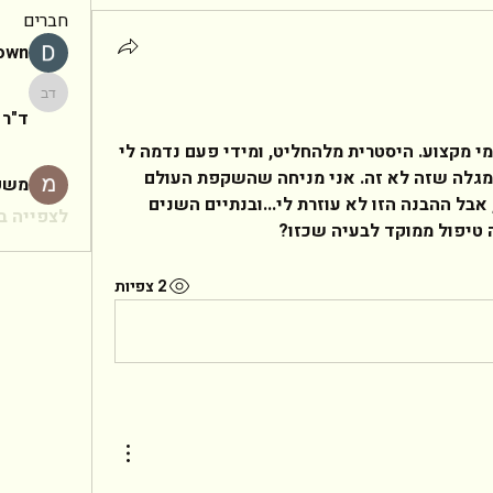
חברים
rown
ד"ר יעקב
ד"ר 
שלום   אני היסטרית מלבחור לעצמי מקצוע. היסטרית מלהחליט, ומידי פעם נדמה לי 
שעליתי על משהוא, ויום אחר כך מגלה שזה לא זה. אני מניחה שהשקפת העולם 
משפ
שלי בנושא ילדותית ולא ריאלית, אבל ההבנה הזו לא עוזרת לי...ובנתיים השנים 
לצפייה בכ
 טיפול ממוקד לבעיה שכזו?   
2 צפיות