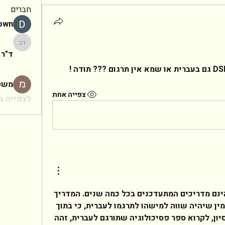
חברים
rown
ד"ר יעקב
ד"ר 
משפ
צפייה אחת
לצפייה בכ
שלום לך,מדריכי ה DSM הינם מדריכים המתעדכנים בכל כמה שנים. המדריך 
הינו עב כרס. קשה לי להאמין שיהיה שווה למישהו לתרגמו לעברית, כי בתוך 
כמה שנים יצא עידכון. מנסיון, לקרוא ספר פסיכולוגיה שתורגם לעברית, זהה 