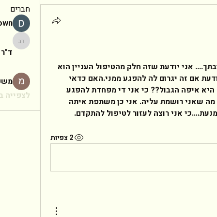
חברים
rown
ד"ר יעקב
ד"ר 
לא כל כך הבנתי מה הכוונה בתשובתך.... אני יודעת שזה חלק מהטיפול העניין הוא 
שזה לא נעים לי כל כך ואני לא יודעת אם זה יגרום לה להפגע ממני.האם כדאי 
משפ
להפתח אליה עד הסוף??השאלה היא איפה הגבול?? כי אני די מפחדת להפגע 
לצפייה בכ
מחשיפת יתר או לפגוע בה עם כל מה שאני רושמת עליה. אני כן משתפת איתה 
עת....כי אני רוצה לעזור לטיפול להתקדם.  
2 צפיות