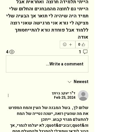
הייתי תלמידה חרוצה  ואחראית אבל 
הייתי גם לחוצה מהמבחנים והחלום שלי 
תמיד היה שיהיה לי תואר אך הבעיה שלי 
מציקה לי נורא אני מרגישה שאני רוצה 
ללמוד אבל פוחדת נורא להתייחסותך 
אודה   
0
4
1
Write a comment...
Newest
ד"ר יעקב ברמץ
Feb 25, 2024
שלום לך,  בשל המבנה של העין והמח המפרש 
את מה שהעין רואה, ישנה נטייה של המח 
להתעלם מגרוי קבוע. ייתכן 
וה&quot;זבובים&quot; לא יעלמו לגמרי, אך 
קרוב לודאי שתוכלי להתרגל ולהתעלם מהם. 