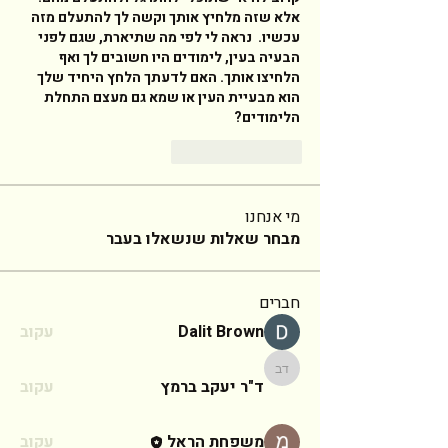
אלא שזה מלחיץ אותך וקשה לך להתעלם מזה 
עכשיו.  נראה לי לפי מה שתיארת, שגם לפני 
הבעיה בעין, לימודים היו חשובים לך ואף 
הלחיצו אותך. האם לדעתך הלחץ היחיד שלך 
הוא מבעיית העין או שמא גם מעצם התחלת 
הלימודים?  
Reply
Like
מי אנחנו
מבחר שאלות שנשאלו בעבר
חברים
Dalit Brown
עקוב
ד"ר יעקב ברמץ
ד"ר יעקב ברמץ
עקוב
משפחת הראל
עקוב