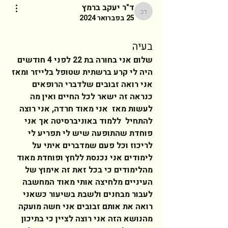
ד"ר יעקב ברמץ
ד"ר יעקב ברמץ
25 בפברואר 2024
בעיה
שלום אני בחורה בת 22 לפני 4 חודשים 
היה לי קרע ברשתית שטופל בלייזר ומאז 
אני רואה זבובים שלדברי הרופאים 
כנראה זה ישאר לכל החיים ואין מה 
לעשות מאז  אני מאוד חרדה, אני רוצה 
להתחיל  ללמוד באוניברסיטה אך אני 
פוחדת שהתופעה שיש לי תפריע לי 
לריכוז וכל פעם שמדברים איתי על 
לימודים אני נכנסת ללחץ ופוחדת מאוד 
מהלימודים כי בכל זאת זה אימוץ של 
העיניים מלחיצה אותי מאוד המחשבה 
לעבור מבחנים ולשבת בשיעור כשאני 
רואה את אותם זבובים אני חשה מועקה 
מהנושא הזה אני רוצה לציין כי בתיכון 