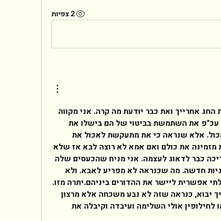
2 צפיות
שלום לך,ייתכן וכבר סעודת החג אחרייך ואת כבר יודעת מה קרה. אני מקווה 
(ומניח) שלא היו פיצוצים. עכ"פ את השתמשת בביטוי של הם בישלו את 
הדייסה ואני לא צריכה לאכול. אלא שנראה כי את מתעקשת לאכול את 
הדייסה הזו שהם רקחו. את מזמינה את כולם ואם אמא לא רוצה לבא אז שלא 
תבוא. היא ילדה גדולה וצריכה כבר לדאוג לעצמה. אני מניח שהכעסים שלה 
גם מונעים ממנה למצוא זוגיות חדשה. מה שכנראה לא מפריע לאבא. ולא 
עלייך מוטלת המשימה הבלתי אפשרית ליישר את ההדורים ביניהם.יתרה מזו. 
כשאמא לא שאלה אם אביך יבוא, כנראה שזה לא נבע משכחה אלא מרצון 
לרדת מהעץ עליו טיפסה או לחילופין אולי השלימה ועיבדה וקיבלה את 