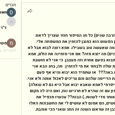
חברים
rown
ד"ר יעקב
ד"ר 
נתחיל עם זה שהורי גרושים (לא הרבה שנים) כל חג הסיפור חוזר שצריך לדאוג 
שלשניהם יש היכן להיות. הפתרון הפשוט הוא כמובן להזמין את המשפחה אלי. 
משפ
פשוט? לא כ"כ. אבא הוא נוח וכל מה שאעשה טוב בשבילו. אמא רוצה לבוא אבל לא 
לצפייה בכ
תבוא אם אבא בא. (יותר מדי מטענים) מה יוצא מזה? אם אני מזמינה את כולם, אמא 
שלי לא תבוא. היא אומרת שהיא תבוא בפעם אחרת וזה מעצבן. כי אני לא חושבת 
שאני צריכה לעשות את החשבונות שלה ולבחור את מי להזמין.  מה, בחג הבא אני 
אומר לאבא שלי אל תבוא כי אמא באה???  או שתמיד הוא יבוא והיא אף פעם 
לא??? אני חושבת שהם בישלו את הדייסה שלהם והם צריכים לאכול אותה ולא אני. 
השנה קורה ששניהם באים (לא סיפרתי לאמא שאבא יבוא אבל היא גם לא שאלה) 
אז עכשיו היא יושבת לי על המצפון עם זה שהיא לא תרגיש נוח, ואם היה לה מקום 
אחר ללכת היא לא הייתה באה (מאוחר מדי לשנות..) הבנת?? עכשיו תכפיל את 
הבעיה כי גם ההורים של בעלי גרושים, הם אמנם לא עושים לי את החשבונות האלו 
בן זה שראש השנה זה החג שאני הכי אוהבת.   