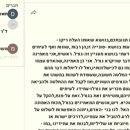
חברים
rown
ד"ר יעקב
ד"ר 
י את תגובתכם,בנושא שאותו העלה ריקו -
גורל.אכן,לגורל פנים רבות. גם הדעות בנושא -סוגייה זו,הן רבות ,שונות ואף לעיתים 
משפ
מנוגדות זו מזו. אשמח להביע את דעתי בנושא מעניין זה-גורל. ראשית,אני מאמינה 
לצפייה בכ
במידה מסויימת ,אולם מסוייגת ,בדבר שניקרא גורל. אני כן מאמינה,שהאדם עצמו 
אחראי לגורלו,להצלחותיו בחיים,כמו גם לכישלונותיו,ואל לו ליתלות דבר מהם 
בגורל.לדוגמא,כשאדם עומד בפני החלטה חשובה,שעומדת לשנות במשהו את 
חייו,הוא חייב לשקול היטב,את כל הגורמים השונים,ואז לקבל את ההחלטה ולהביאה 
לידי ביצוע.כלומר,האדם הוא שבעצם מכריע את גורלו-עתידו. לעיתים 
קרובות,אנשים נאחזים בכישלונותיהם,ומטיחים זאת בגורל.זאת על-מנת,להקל על 
נפשם,ולהוריד מעליהם אחריות שהיא. ויש,אנשים המאמינים בגורל,מכוח האמונה 
באל ומקשרים את הגורל ,עם רצון האל. לנו בני -האדם,ניתנה האפשרות לשלוט על 
חיינו,לקבל החלטות גם לטוב ,וגם לרע.להוביל את עצמינו,לדרכים ישרות או 
וביות או שליליות,לבנות את עתידינו ,במו -