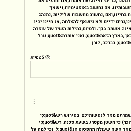
ידינו,ולעיתים להרוס מה שעבדנו למענו ,כל ימי חיינו.זאת אומרת,אנו חורצים את 
גורלינו במעשינו,בהתנהגותנו,במחשבותינו. אם נחשוב באופטימיות,נישאף 
להצליח,נתמיד ולא נתייאש ,נצליח בחיינו,ואם ,נחשוב מחשבות שליליות ,נתנהג 
בחוסר סבלנות כלפי עצמנו -סובבינו,נרים ידיים ולא נישאף להצלחה ,אז חיינו יהיו 
ללא ספק ,חיי כישלון.ויד הגורל ,אינה אשמה בכך. ולסיום,כמילות השיר של עופרה 
חזה:&quot;גורל אחד שם אותנו כאן ,בארץ הזאת&quot;.ואני אומרת:&quot;גורל 
  
5 צפיות
שלום לך,  נאמר בתורה: ונשמרתם מאד לנפשותיכם. בפירוש רש&quot;י 
נאמר שם (עד כמה שאני זוכר) כי השטן מקטרג בשעת סכנה. רש&quot;י 
עונה על שאלה תאולוגית מאד קשה שעולה מהפסוק הנ&quot;ל. וכי למה על 