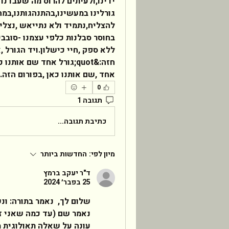
אחד ,שם אותנו כאן ,בפורום הזה.&quot; בברכה, לורן    
0
תגובה 1
כתיבת תגובה...
מיון לפי:
החדשות ביותר
ד"ר יעקב ברמץ
25 בפבר׳ 2024