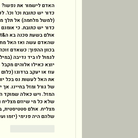
שלהם היה פנימי (יזמו ועש
לייק
להשיב