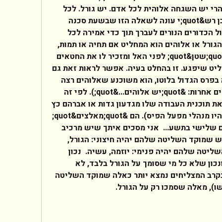
האדם לישמור את נפשו? הרי יש השגחה אלוהית לכל אדם. יש גורל. לכל 
כדור יש כתובת וכו' וכו'. לכן רש&quot;י עונה לשאלה הזו שבשעת סכנה 
(למשל מלחמה) אל תלך מול הכדורים הנורים לעברך תוך כדי אמירה לכל 
כדור יש כתובת. כי אומנם הגורל או אלוהים הוא המחליט אם תחיה או תמות, 
אולם בשעת סכנה בא ה&quot;שטן&quot; לפני האל ומזכיר לו את החטאים 
שהאדם עשה ואז האל מחליט שיפגע. זו בהחלט בעיה. אפשר לראות זאת גם 
בכוון ההפוך: כשאדם זוכה בפרס הגדול בלוטו, הוא משוכנע שאלוהים רצה 
לגמול לו ביד נדיבה (במילים אחרות: &quot;יש אלוהים...&quot;). לפי זה 
יוצא כאילו אלוהים מקבל את תוכנית העבודה שלו מגדעון גדות או אברהם כץ 
עוז או יעקב ברדוגו (כלום היו מנהלי מפעל הפיס). הם &quot;מאלצים&quot; 
את האל לעשות נס בכל יום שלישי בתשע...  אני מסכים איתך שיש מרכיב 
של גורל ומזל בחיינו. אך יש שמוקד השליטה שלהם יהיה חיצוני: הגורל, 
המזל. ויש כאלה שמוקד השליטה שלהם יהיה פנימי: יוזמה, עשיה.  נכון 
שלא כל מי שיוזם מצליח ונכון שלא כל מי שסומך על הגורל בלבד, לא 
מצליח. אולם סטטיסטית, בקרב המצליחים נמצא יותר כאלה שמוקד השליטה 
ו), מאלה שסמכו רק על הגורל. 