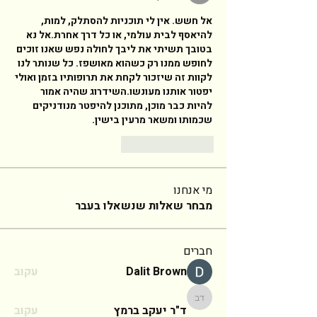
אל חשש. אין לי תוכניות להסתלק, למות, 
להיאסף לבית עולמי, או כל דרך אחרת.אל נא 
בטובך תשיתי את ליבך לחולה נפש שאנו זוכים 
לחופש ממנו רק כשהוא מאושפז. כל שנותר לנו 
לקוות זה שיזכור לקחת את תרופותיו בזמן ואולי 
יפטור אותנו מעונשו.השידרוג שהיה אמור 
להיות כבר מוכן, מתוכנן להיפטר מנודניקים 
שכמותו ומשאר מרעין בישין. 
Reply
Like
מי אנחנו
מבחר שאלות שנשאלו בעבר
חברים
Dalit Brown
עקוב
ד"ר יעקב ברמץ
ד"ר יעקב ברמץ
עקוב