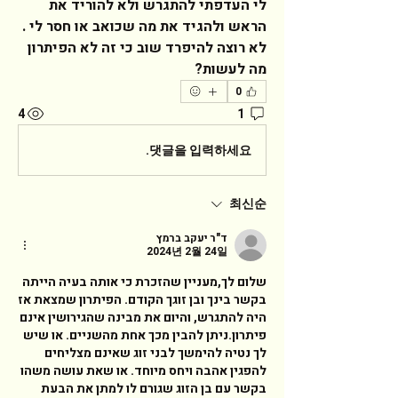
לי העדפתי להתגרש ולא להוריד את 
הראש ולהגיד את מה שכואב או חסר לי . 
לא רוצה להיפרד שוב כי זה לא הפיתרון 
מה לעשות?   
0
4
1
댓글을 입력하세요.
최신순
ד"ר יעקב ברמץ
2024년 2월 24일
שלום לך,מעניין שהזכרת כי אותה בעיה הייתה 
בקשר בינך ובן זוגך הקודם. הפיתרון שמצאת אז 
היה להתגרש, והיום את מבינה שהגירושין אינם 
פיתרון.ניתן להבין מכך אחת מהשניים. או שיש 
לך נטיה להימשך לבני זוג שאינם מצליחים 
להפגין אהבה ויחס מיוחד. או שאת עושה משהו 
בקשר עם בן הזוג שגורם לו למתן את הבעת 