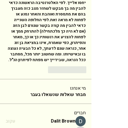
יחסו אלייך. לפי האלטרנטיבה הראשונה כדאי 
להבין מה בך מבקש לשחזר מצב כזה מעברך 
בהם את מתמסרת ואוהבת והאחר נמנע או 
לפחות לא מראה זאת.לפי החלופה השנייה 
כדאי להבין מה קורה בקשר שגורם לבן הזוג 
(אם לא היה כך מלכתחילה) להתרחק ממך או 
לפחות להצניע את רגשותיו.כך או כך, מאחר 
והפיתרון, כפי שאמרת, אינו במציאת בן זוג 
אחר, כנראה שגם לדעתך, לא כל הבעיה נעוצה 
בו ובאישיותו. ומה שחשוב יותר מכל, מסתבר 
ככל הנראה, שבידייך יש מפתח לפיתרון הנ"ל. 
답글
좋아요
מי אנחנו
מבחר שאלות שנשאלו בעבר
חברים
Dalit Brown
עקוב