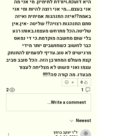
היא דועכת.ויורדת לתימיון. מי אני מה 
אני בעצם....מי אני רוצה להיות ומי אני 
באמת?!איזה התנהגות אמיתית ואיזה 
סתם התנהגות רצויה?! שליטה -אין.אין 
שליטה.הכל מתרחש מעצמו.באותו רגע 
בלי שום מחשבה מוקדמת.כי די נמאס 
כבר לחשוב כשחושבים יותר מידי 
מרגישים לא טוב.עדיף לפעמים להתנתק 
קצת מעולם המחורבן הזה. הכל סובב סביב 
עצמו ואני פשוט לא מצליחה לעצור 
מבעדו. מה קורה פה?!!!!   
0
2
1
Write a comment...
Newest
ד"ר יעקב ברמץ