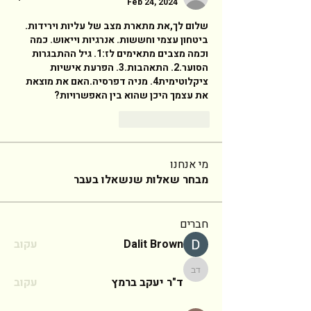
Feb 24, 2024
שלום לך,את מתארת מצב של עליות וירידות. 
ביטחון עצמי וחששות. אנרגיות וייאוש. כמה 
וכמה מצבים מתאימים לז:1. גיל ההתבגרות 
הסוער.2. התאהבות.3. הפרעת אישיות 
ציקלוטימית4. מניה דפרסיה.האם את מוצאת 
את עצמך היכן שהוא בין האפשרויות?  
Reply
Like
מי אנחנו
מבחר שאלות שנשאלו בעבר
חברים
Dalit Brown
עקוב
ד"ר יעקב ברמץ
ד"ר יעקב ברמץ
עקוב